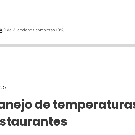
Sig
uie
nte
s
0 de 3 lecciones completas (0%)
CIO
anejo de temperatura
estaurantes