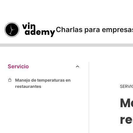
An
ter
ior
Charlas para empresa
Intro
2 lecciones, 1 cuestionario
Servicio
Manejo de temperaturas en
restaurantes
SERVI
M
r