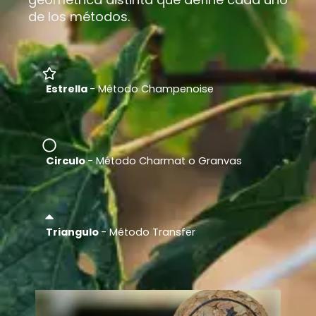
de los métodos.
Estrella
- Método Champenoise
Circulo
- Método Charmat o Granvas
Triangulo
- Método Transfer