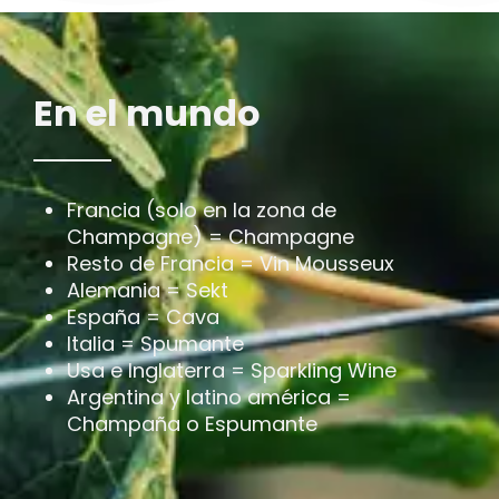
En el mundo
Francia (solo en la zona de
Champagne) = Champagne
Resto de Francia = Vin Mousseux
Alemania = Sekt
España = Cava
Italia = Spumante
Usa e Inglaterra = Sparkling Wine
Argentina y latino américa =
Champaña o Espumante