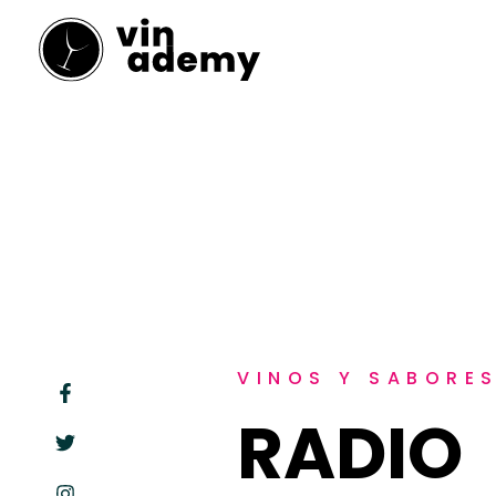
Ir
al
contenido
VINOS Y SABORE
RADIO