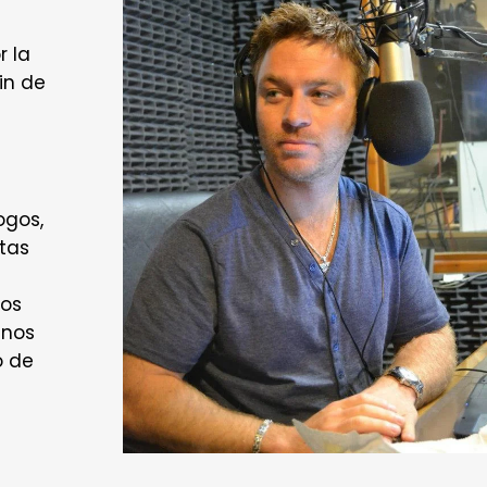
 la
in de
ogos,
stas
os
 nos
o de