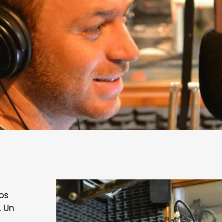
os
. Un