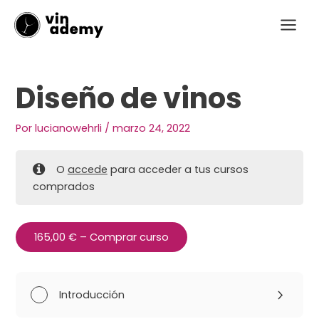
Ir
Navegación
Main
al
de
Menu
contenido
entradas
Diseño de vinos
Por
lucianowehrli
/
marzo 24, 2022
O
accede
para acceder a tus cursos
comprados
165,00
€
– Comprar curso
Introducción