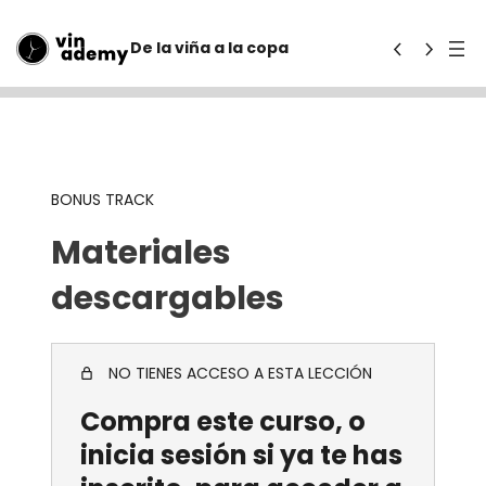
De la viña a la copa
An
Sig
ter
uie
ior
nte
BONUS TRACK
Materiales
descargables
NO TIENES ACCESO A ESTA LECCIÓN
Compra este curso, o
inicia sesión si ya te has