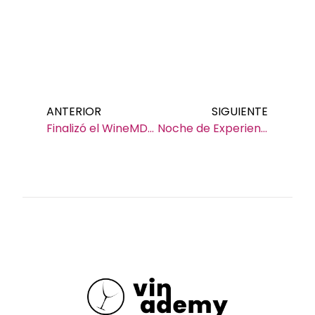
Ant
Si
ANTERIOR
SIGUIENTE
Finalizó el WineMDQ Malbec Tasting 2014
Noche de Experiencias de Vinos