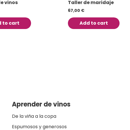
e vinos
Taller de maridaje
67,00
€
 to cart
Add to cart
Aprender de vinos
De la viña a la copa
Espumosos y generosos