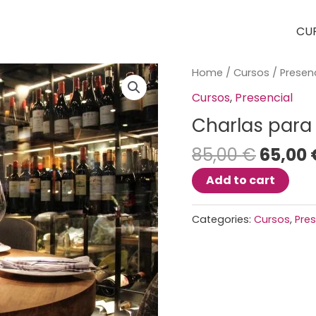
CU
Charlas
Home
/
Cursos
/
Presen
para
Cursos
,
Presencial
empresas
Charlas para
quantity
85,00
€
65,00
Add to cart
Categories:
Cursos
,
Pres