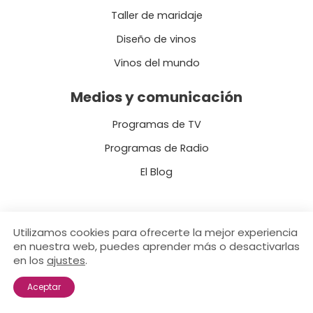
Taller de maridaje
Diseño de vinos
Vinos del mundo
Medios y comunicación
Programas de TV
Programas de Radio
El Blog
Utilizamos cookies para ofrecerte la mejor experiencia
en nuestra web, puedes aprender más o desactivarlas
Copyright © 2026 Vinademy - Academia de vinos - Wine Academy
en los
ajustes
.
Política de privacidad y cookies
Aceptar