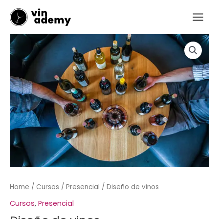
Ir
Main
al
Menu
contenido
Diseño
de
vinos
quantity
Home
/
Cursos
/
Presencial
/ Diseño de vinos
Cursos
,
Presencial