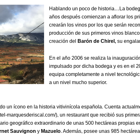
Hablando un poco de historia…La bodega
años después comienzan a aflorar los pr
crearán los vinos por los que serán rec
producción de sus primeros vinos blanco
creación del
Barón de Chirel,
su engalan
En el año 2006 se realiza la inauguració
impulsado por dicha bodega y es en el 
equipa completamente a nivel tecnológic
a un nivel mucho superior.
do un ícono en la historia vitivinícola española. Cuenta actualm
el-marquesderiscal.com/), un restaurant que recibió sus prime
o geográfico extraordinario de unas 500 hectáreas propias en
rnet
Sauvignon
y
Mazuelo
. Además, posee unas 985 hectárea