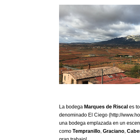
La bodega
Marques de Riscal
es to
denominado El Ciego (http://www.hot
una bodega emplazada en un escenari
como
Tempranillo
,
Graciano
,
Cabe
gran trabajo!