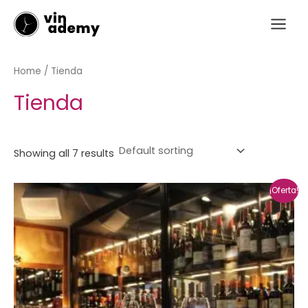
Ir
Main
al
Menu
contenido
Home
/ Tienda
Tienda
Showing all 7 results
¡Oferta!